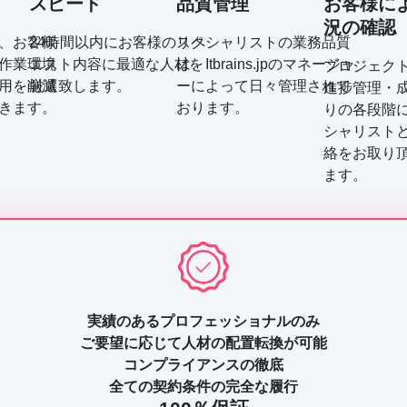
スピード
品質管理
お客様に
況の確認
、お客様
24時間以内にお客様のリク
スペシャリストの業務品質
作業環境
エスト内容に最適な人材を
は、Itbrains.jpのマネージャ
プロジェク
用を削減
厳選致します。
ーによって日々管理されて
進捗管理・
きます。
おります。
りの各段階
シャリスト
絡をお取り
ます。
実績のあるプロフェッショナルのみ
ご要望に応じて人材の配置転換が可能
コンプライアンスの徹底
全ての契約条件の完全な履行