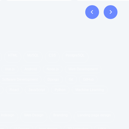
rtb,
Google AdWords
Project Management,
Web Design
Interaction Design
HTML
MySQL
CSS
PostgreSQL
Vue.js
Android
Node.js
Web Development
Software Development
Django
Git
GitHub
React
JavaScript
Python
Machine Learning
 Indesign
Web Design
Branding
Landing page design