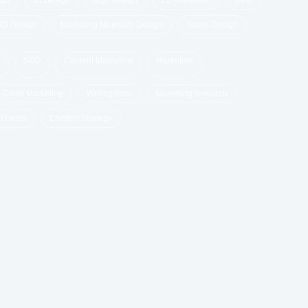
ign
UI Design
logo design
2D Animation
UIKit
3D Design
Marketing Materials Design
Game Design
SEO
Content Marketing
Marketing
Email Marketing
Writing texts
Marketing research
O texts
Content Strategy