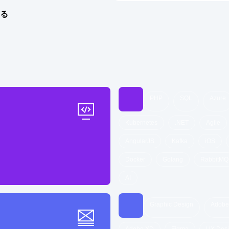
る
ML,
Bootstrap,
CSS
MVC,
Kotlin,
SQLite,
Android SDK,
nosql,
Android,
OOP
PHP
SQL
Azure
Kubernetes
.NET
Agile
AngularJS
Kafka
iOS
Docker
Golang
RabbitMQ
AI
Graphic Design
Adobe