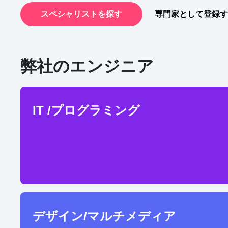
スペシャリストを探す
専門家として登録す
ign,
Adobe Illustrator,
UI Design,
Adobe Photoshop,
Photography
HT
弊社のエンジニア
IT /プログラミング
デザイン/マルチメディア