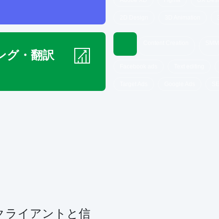
Adobe XD
Figma
UX Des
2D Design
3D Animation
Content Creation
SMM
ング・翻訳
Facebook ads
Text editing
Target Ads
Google Ads
SE
クライアントと信